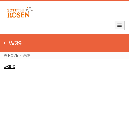
W39
HOME
»
W39
w39-3