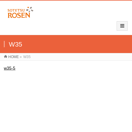
W35
HOME
»
W35
w35-5