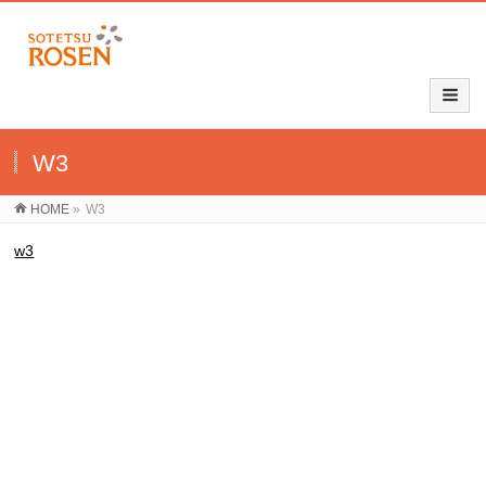
W3
HOME
»
W3
w3