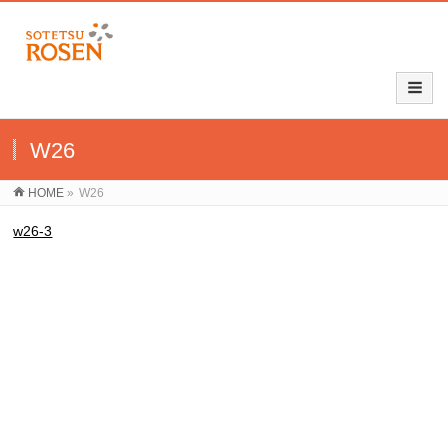
W26
HOME
»
W26
w26-3