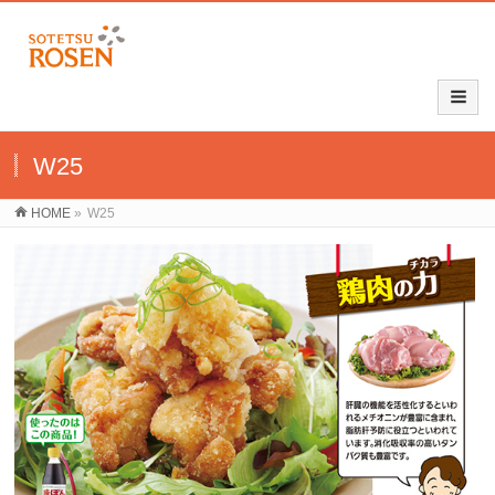
W25
HOME
»
W25