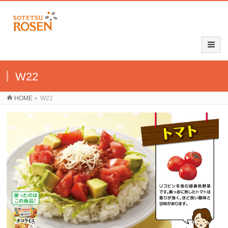
W22
HOME
»
W22