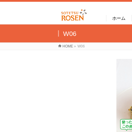
ホーム
W06
HOME
»
W06