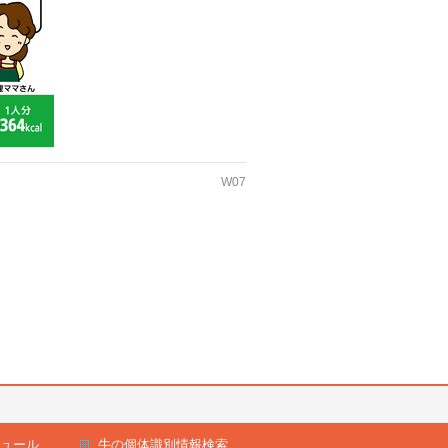
W07
ュール
牛の個体識別情報検索