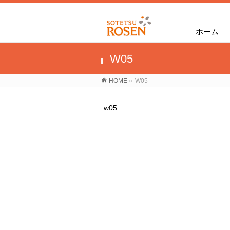
ホーム
W05
HOME
»
W05
w05