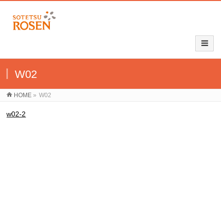
W02
HOME
»
W02
w02-2