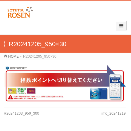
R20241205_950×30
HOME
»
R20241205_950×30
R20241203_950_300
info_20241219