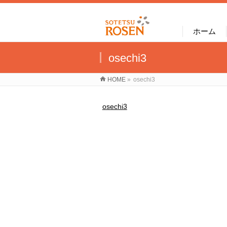
ホーム
osechi3
HOME
»
osechi3
osechi3