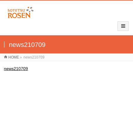
news210709
HOME
»
news210709
news210709