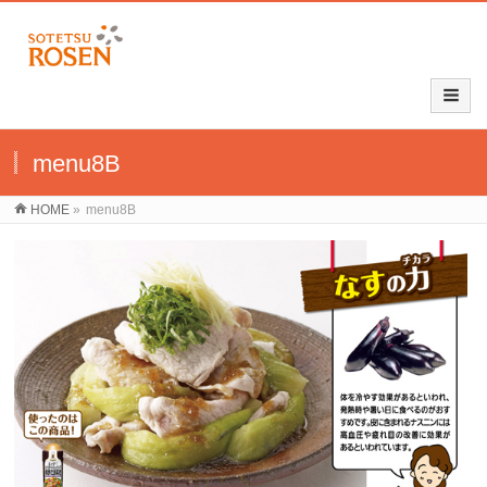
menu8B
HOME
»
menu8B