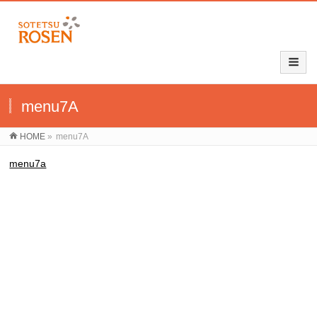
menu7A
HOME
»
menu7A
menu7a