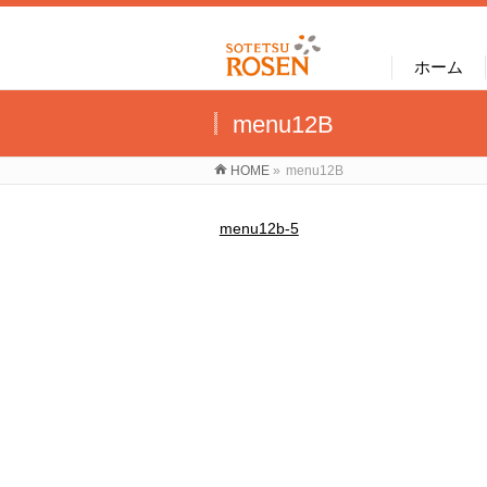
ホーム
menu12B
HOME
»
menu12B
menu12b-5