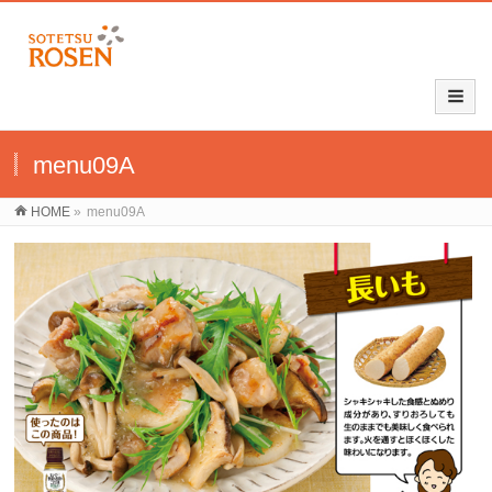
menu09A
HOME
»
menu09A