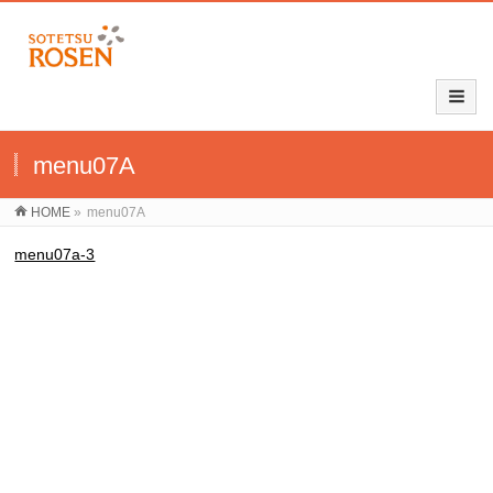
menu07A
HOME
»
menu07A
menu07a-3