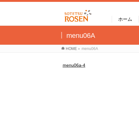
ホーム
menu06A
HOME
»
menu06A
menu06a-4