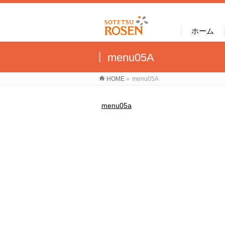
ホーム
menu05A
HOME
»
menu05A
menu05a