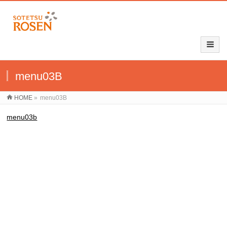
menu03B
HOME
»
menu03B
menu03b