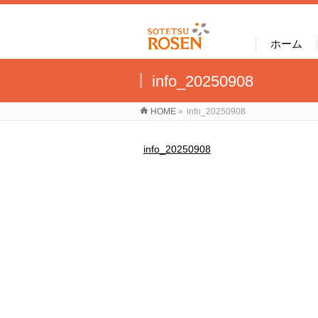
ホーム
info_20250908
HOME
»
info_20250908
info_20250908