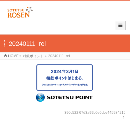
20240111_rel
HOME
»
相鉄ポイント
»
20240111_rel
390c522f67d3a99b0e6cbe445984215f-
1