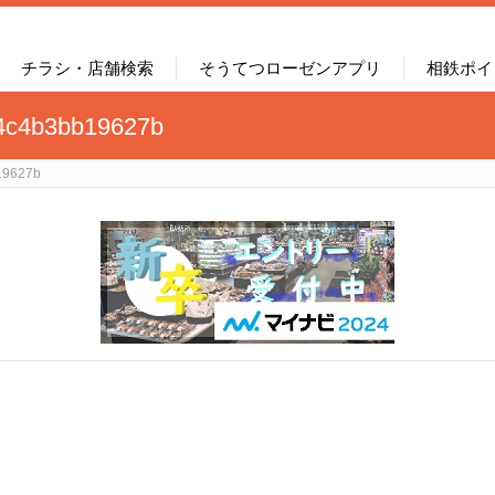
チラシ・店舗検索
そうてつローゼンアプリ
相鉄ポイ
4c4b3bb19627b
19627b