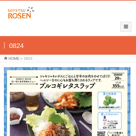
0824
HOME
»
0824