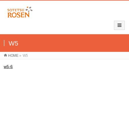
W5
HOME
»
W5
w5-6