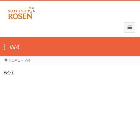
W4
HOME
»
W4
w4-7