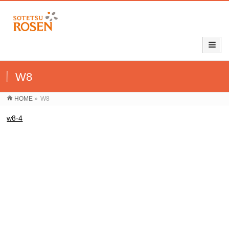
W8
HOME
»
W8
w8-4