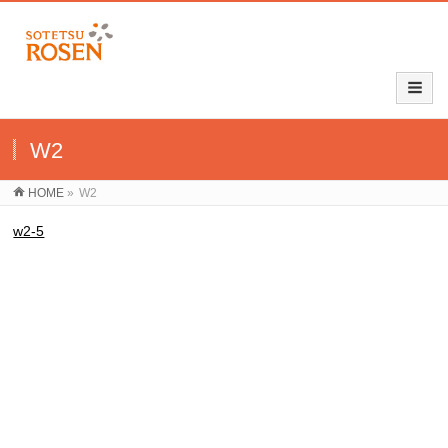
W2
HOME
»
W2
w2-5