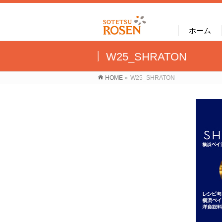
ホーム
W25_SHRATON
HOME
»
W25_SHRATON