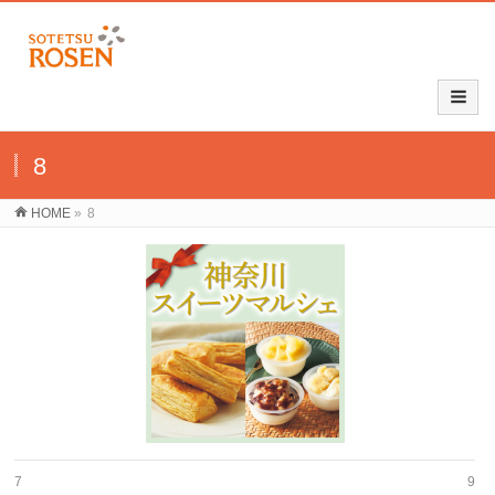
8
HOME
»
8
7
9