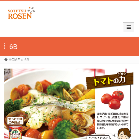
6B
HOME
»
6B