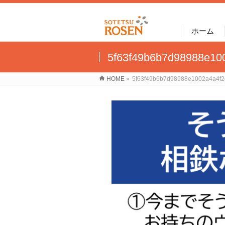
ホーム
5f63f49b6b7d98988e10
HOME
»
5f63f49b6b7d98988e1002a4a4f2