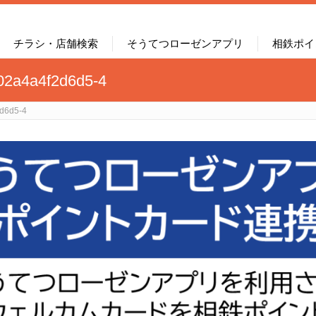
チラシ・店舗検索
そうてつローゼンアプリ
相鉄ポイ
02a4a4f2d6d5-4
d6d5-4