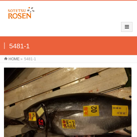
5481-1
HOME
»
5481-1