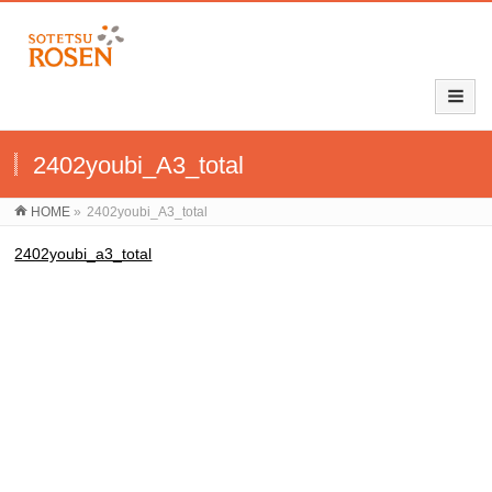
2402youbi_A3_total
HOME
»
2402youbi_A3_total
2402youbi_a3_total