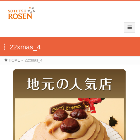
22xmas_4
HOME
»
22xmas_4