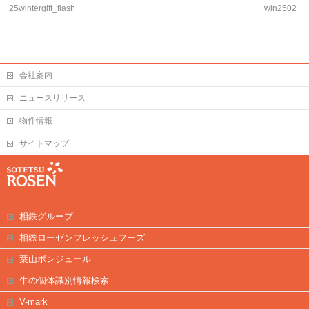
25wintergift_flash
win2502
会社案内
ニュースリリース
物件情報
サイトマップ
相鉄グループ
相鉄ローゼンフレッシュフーズ
葉山ボンジュール
牛の個体識別情報検索
V-mark