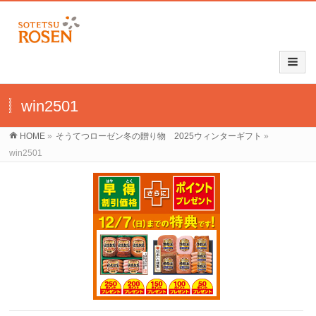
win2501
HOME
»
そうてつローゼン冬の贈り物 2025ウィンターギフト
»
win2501