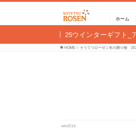
ホーム
25ウインターギフト_
HOME
»
そうてつローゼン冬の贈り物 20
win2514