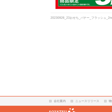
20230926_23おせち_バナー_フラッシュ_2n
会社案内
ニュースリリース
物