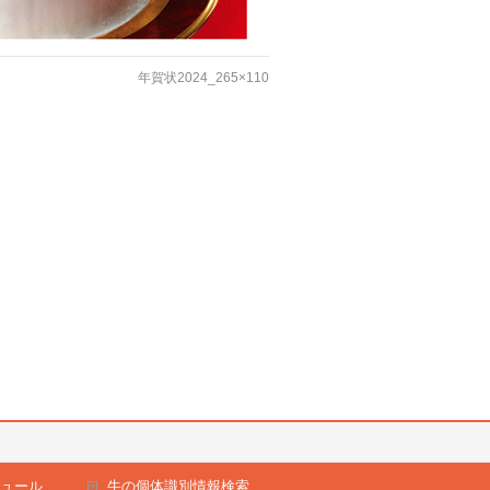
年賀状2024_265×110
ュール
牛の個体識別情報検索