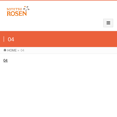
04
HOME
»
04
04