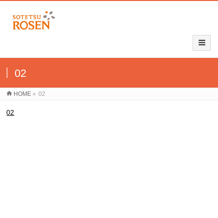
02
HOME
»
02
02