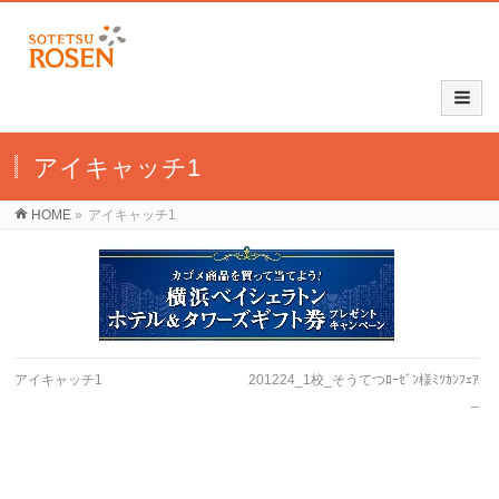
アイキャッチ1
HOME
»
アイキャッチ1
アイキャッチ1
201224_1校_そうてつﾛｰｾﾞﾝ様ﾐﾂｶﾝﾌｪｱ
_