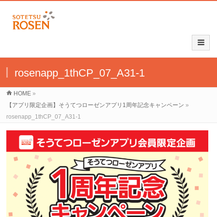
rosenapp_1thCP_07_A31-1
HOME
»
【アプリ限定企画】そうてつローゼンアプリ1周年記念キャンペーン
»
rosenapp_1thCP_07_A31-1