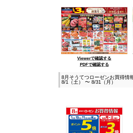
Viewerで確認する
PDFで確認する
8月そうてつローゼンお買得情
8/1（土） 〜 8/31（月）