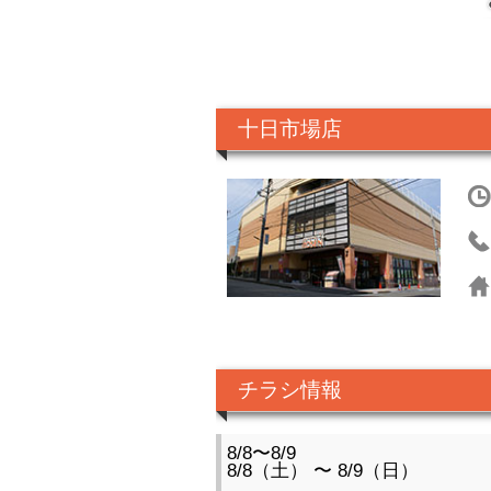
十日市場店
チラシ情報
8/8〜8/9
8/8（土） 〜 8/9（日）