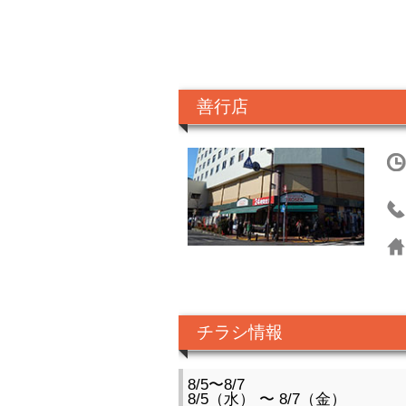
善行店
チラシ情報
8/5〜8/7
8/5（水） 〜 8/7（金）