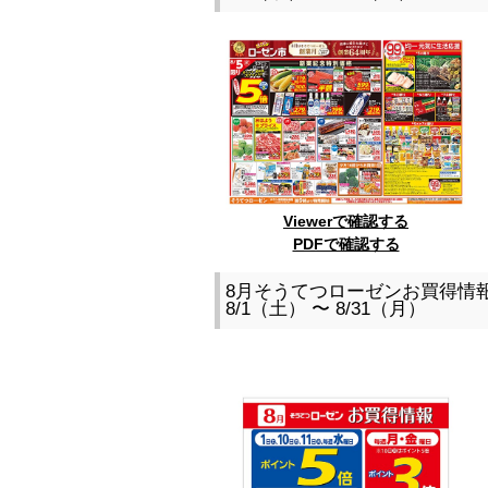
Viewerで確認する
PDFで確認する
8月そうてつローゼンお買得情
8/1（土） 〜 8/31（月）